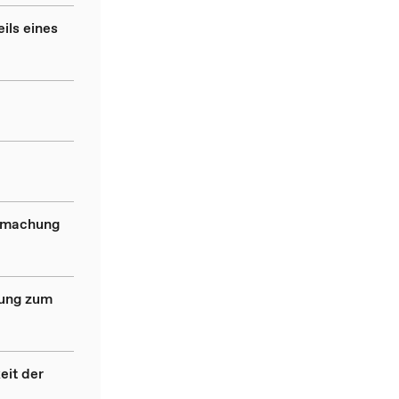
ils eines
ndmachung
dung zum
eit der