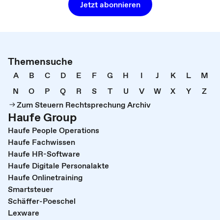
Jetzt abonnieren
Themensuche
A
B
C
D
E
F
G
H
I
J
K
L
M
N
O
P
Q
R
S
T
U
V
W
X
Y
Z
Zum Steuern Rechtsprechung Archiv
Haufe Group
Haufe People Operations
Haufe Fachwissen
Haufe HR-Software
Haufe Digitale Personalakte
Haufe Onlinetraining
Smartsteuer
Schäffer-Poeschel
Lexware