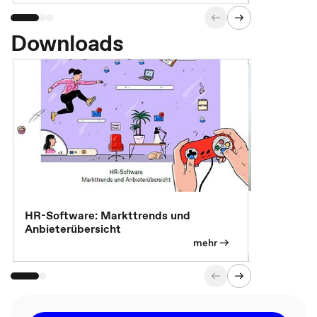
Downloads
7 Effizien
HR-Software: Markttrends und
Anbieterübersicht
mehr