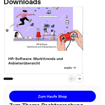
Downloads
7 Effizien
HR-Software: Markttrends und
Anbieterübersicht
mehr
Zum Haufe Shop