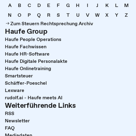
A
B
C
D
E
F
G
H
I
J
K
L
M
N
O
P
Q
R
S
T
U
V
W
X
Y
Z
Zum Steuern Rechtsprechung Archiv
Haufe Group
Haufe People Operations
Haufe Fachwissen
Haufe HR-Software
Haufe Digitale Personalakte
Haufe Onlinetraining
Smartsteuer
Schäffer-Poeschel
Lexware
rudolf.ai - Haufe meets AI
Weiterführende Links
RSS
Newsletter
FAQ
Mediadaten