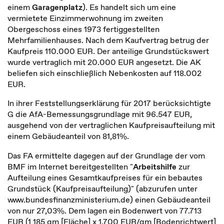
einem
Garagenplatz
). Es handelt sich um eine
vermietete Einzimmerwohnung im zweiten
Obergeschoss eines 1973 fertiggestellten
Mehrfamilienhauses. Nach dem Kaufvertrag betrug der
Kaufpreis 110.000 EUR. Der anteilige Grundstückswert
wurde vertraglich mit 20.000 EUR angesetzt. Die AK
beliefen sich einschließlich Nebenkosten auf 118.002
EUR.
In ihrer Feststellungserklärung für 2017 berücksichtigte
G die AfA-Bemessungsgrundlage mit 96.547 EUR,
ausgehend von der vertraglichen Kaufpreisaufteilung mit
einem Gebäudeanteil von 81,81%.
Das FA ermittelte dagegen auf der Grundlage der vom
BMF im Internet bereitgestellten "
Arbeitshilfe
zur
Aufteilung eines Gesamtkaufpreises für ein bebautes
Grundstück (Kaufpreisaufteilung)" (abzurufen unter
www.bundesfinanzministerium.de) einen Gebäudeanteil
von nur 27,03%. Dem lagen ein Bodenwert von 77.713
EUR (1 185 qm [Fläche] x 1.700 EUR/qm [Bodenrichtwert]