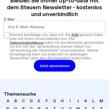
Bleiben Sie immer Up-to-date mit
dem
Steuern
Newsletter - kostenlos
und unverbindlich
E-Mail
Hiermit bestätige ich, dass ich die
gelesen habe
AGB
und mit ihnen einverstanden bin. Die
habe ich zur Kenntnis genommen.
Datenschutzerklärung
Ich bin mit der Verarbeitung meiner Daten zur
Versendung der Newsletter einverstanden. Meine
Einwilligung kann ich jederzeit im jeweiligen
Newsletter über den Abmeldelink widerrufen.
Jetzt abonnieren
Themensuche
A
B
C
D
E
F
G
H
I
J
K
L
M
N
O
P
Q
R
S
T
U
V
W
X
Y
Z