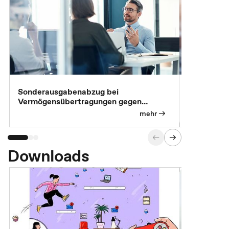
Sonderausgabenabzug bei
Gesonderte
Vermögensübertragungen gegen
Feststellu
Versorgungsleistungen
Exklusivb
mehr
Downloads