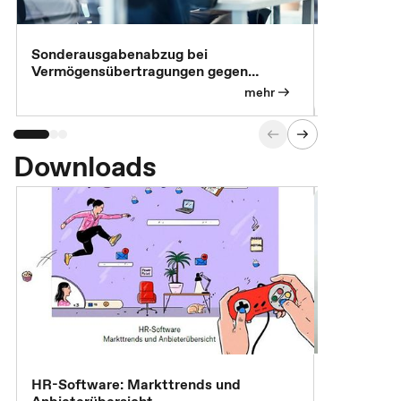
Sonderausgabenabzug bei
Gesonderte
Vermögensübertragungen gegen
Feststellu
Versorgungsleistungen
Exklusivb
mehr
Downloads
7 Effizien
HR-Software: Markttrends und