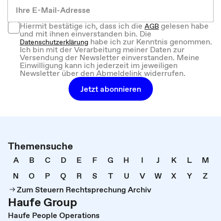
Hiermit bestätige ich, dass ich die
gelesen habe
AGB
und mit ihnen einverstanden bin. Die
habe ich zur Kenntnis genommen.
Datenschutzerklärung
Ich bin mit der Verarbeitung meiner Daten zur
Versendung der Newsletter einverstanden. Meine
Einwilligung kann ich jederzeit im jeweiligen
Newsletter über den Abmeldelink widerrufen.
Jetzt abonnieren
Themensuche
A
B
C
D
E
F
G
H
I
J
K
L
M
N
O
P
Q
R
S
T
U
V
W
X
Y
Z
Zum Steuern Rechtsprechung Archiv
Haufe Group
Haufe People Operations