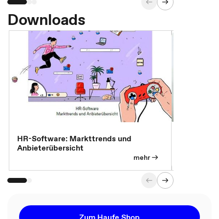
Downloads
7 Effizien
HR-Software: Markttrends und
Anbieterübersicht
mehr
Zum Haufe Shop