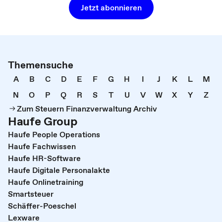
Jetzt abonnieren
Themensuche
A
B
C
D
E
F
G
H
I
J
K
L
M
N
O
P
Q
R
S
T
U
V
W
X
Y
Z
Zum Steuern Finanzverwaltung Archiv
Haufe Group
Haufe People Operations
Haufe Fachwissen
Haufe HR-Software
Haufe Digitale Personalakte
Haufe Onlinetraining
Smartsteuer
Schäffer-Poeschel
Lexware