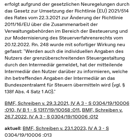
erfolgt aufgrund der gesetzlichen Neuregelungen durch
das Gesetz zur Umsetzung der Richtlinie (EU) 2021/514
des Rates vom 22.3.2021 zur Änderung der Richtlinie
2011/16/EU über die Zusammenarbeit der
Verwaltungsbehörden im Bereich der Besteuerung und
zur Modernisierung des Steuerverfahrensrechts vom
20.12.2022. Rn. 248 wurde mit sofortiger Wirkung neu
gefasst: "Werden auch die individuellen Angaben des
Nutzers der grenzüberschreitenden Steuergestaltung
durch den Intermediär gemeldet, hat der mitteilende
Intermediär den Nutzer darüber zu informieren, welche
ihn betreffenden Angaben der Intermediär an das
Bundeszentralamt für Steuern übermitteln wird (vgl. §
138f Abs. 4 Satz 1 AO)."
BMF, Schreiben v. 29.3.2021, IV A 3 - S 0304/19/10006
:010, IV B 1 - S 1317/19/10058 :011
,
BMF, Schreiben v.
26.7.2022, IV A 3 - S 0304/19/10006 :012
aktuell
:
BMF, Schreiben v. 23.1.2023, IV A 3 - S
0304/19/10006 :013