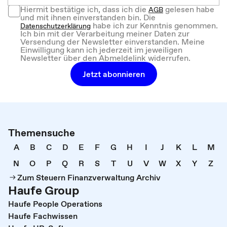
Hiermit bestätige ich, dass ich die
gelesen habe
AGB
und mit ihnen einverstanden bin. Die
habe ich zur Kenntnis genommen.
Datenschutzerklärung
Ich bin mit der Verarbeitung meiner Daten zur
Versendung der Newsletter einverstanden. Meine
Einwilligung kann ich jederzeit im jeweiligen
Newsletter über den Abmeldelink widerrufen.
Jetzt abonnieren
Themensuche
A
B
C
D
E
F
G
H
I
J
K
L
M
N
O
P
Q
R
S
T
U
V
W
X
Y
Z
Zum Steuern Finanzverwaltung Archiv
Haufe Group
Haufe People Operations
Haufe Fachwissen