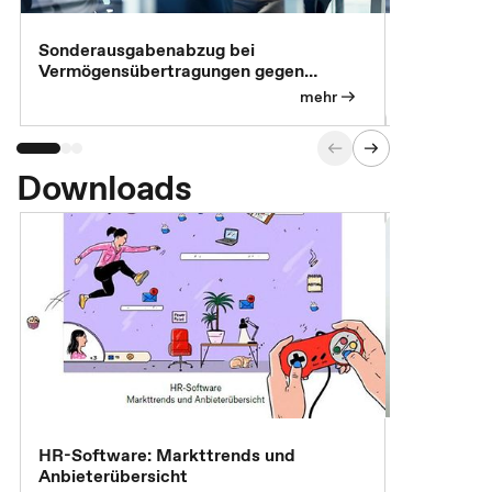
Sonderausgabenabzug bei
Gesonderte
Vermögensübertragungen gegen
Feststellu
Versorgungsleistungen
Exklusivb
mehr
Downloads
7 Effizien
HR-Software: Markttrends und
Anbieterübersicht