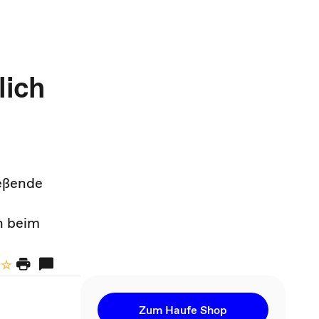
lich
ießende
n beim
Zum Haufe Shop