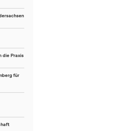
edersachsen
 die Praxis
mberg für
chaft