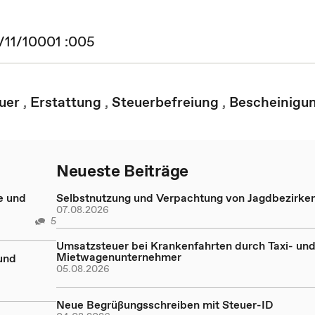
0/11/10001 :005
uer
,
Erstattung
,
Steuerbefreiung
,
Bescheinigu
Neueste Beiträge
e und
Selbstnutzung und Verpachtung von Jagdbezirke
07.08.2026
5
Umsatzsteuer bei Krankenfahrten durch Taxi- un
Mietwagenunternehmer
und
05.08.2026
Neue Begrüßungsschreiben mit Steuer-ID