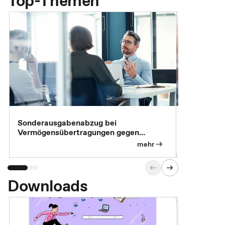
Top-Themen
Sonderausgabenabzug bei
Gesonderte
Vermögensübertragungen gegen
Feststellu
Versorgungsleistungen
Exklusivb
mehr
Downloads