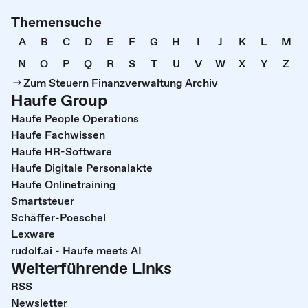
Themensuche
A
B
C
D
E
F
G
H
I
J
K
L
M
N
O
P
Q
R
S
T
U
V
W
X
Y
Z
Zum Steuern Finanzverwaltung Archiv
Haufe Group
Haufe People Operations
Haufe Fachwissen
Haufe HR-Software
Haufe Digitale Personalakte
Haufe Onlinetraining
Smartsteuer
Schäffer-Poeschel
Lexware
rudolf.ai - Haufe meets AI
Weiterführende Links
RSS
Newsletter