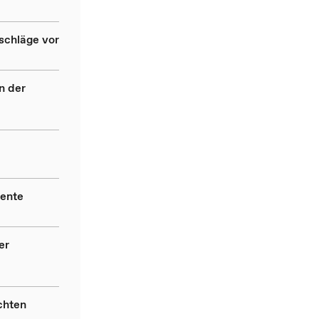
schläge vor
n der
rente
er
chten