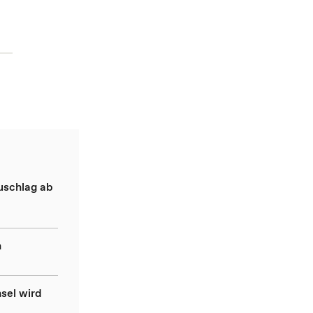
uschlag ab
n
sel wird