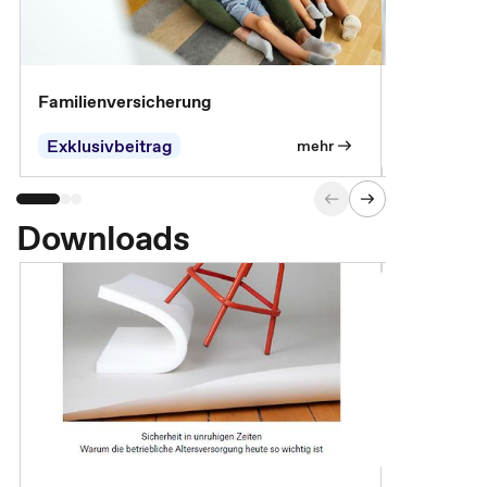
Familienversicherung
Arbeitsunf
Entgeltfor
Exklusivbeitrag
Exklusivb
mehr
Downloads