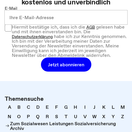
kostenlos und unverbindlich
E-Mail
Hiermit bestätige ich, dass ich die
gelesen habe
AGB
und mit ihnen einverstanden bin. Die
habe ich zur Kenntnis genommen.
Datenschutzerklärung
Ich bin mit der Verarbeitung meiner Daten zur
Versendung der Newsletter einverstanden. Meine
Einwilligung kann ich jederzeit im jeweiligen
Newsletter über den Abmeldelink widerrufen.
Jetzt abonnieren
Themensuche
A
B
C
D
E
F
G
H
I
J
K
L
M
N
O
P
Q
R
S
T
U
V
W
X
Y
Z
Zum Sozialwesen Leistungen Sozialversicherung
Archiv