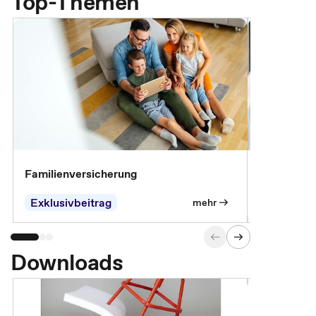
Top-Themen
Familienversicherung
Arbeitsunf
Entgeltfor
Exklusivbeitrag
Exklusivb
mehr
Downloads