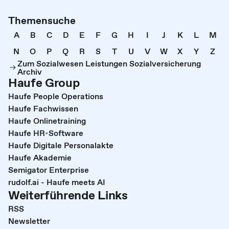
Themensuche
A
B
C
D
E
F
G
H
I
J
K
L
M
N
O
P
Q
R
S
T
U
V
W
X
Y
Z
Zum Sozialwesen Leistungen Sozialversicherung
Archiv
Haufe Group
Haufe People Operations
Haufe Fachwissen
Haufe Onlinetraining
Haufe HR-Software
Haufe Digitale Personalakte
Haufe Akademie
Semigator Enterprise
rudolf.ai - Haufe meets AI
Weiterführende Links
RSS
Newsletter