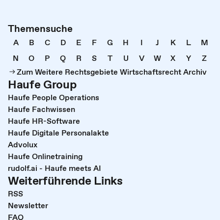
Themensuche
A
B
C
D
E
F
G
H
I
J
K
L
M
N
O
P
Q
R
S
T
U
V
W
X
Y
Z
Zum Weitere Rechtsgebiete Wirtschaftsrecht Archiv
Haufe Group
Haufe People Operations
Haufe Fachwissen
Haufe HR-Software
Haufe Digitale Personalakte
Advolux
Haufe Onlinetraining
rudolf.ai - Haufe meets AI
Weiterführende Links
RSS
Newsletter
FAQ