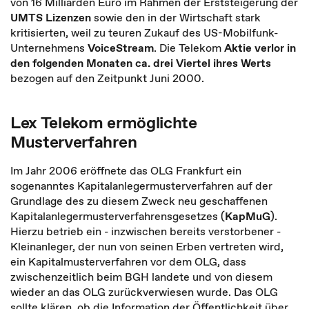
von 16 Milliarden Euro im Rahmen der Erststeigerung der
UMTS Lizenzen
sowie den in der Wirtschaft stark
kritisierten, weil zu teuren Zukauf des US-Mobilfunk-
Unternehmens
VoiceStream
. Die Telekom
Aktie verlor in
den folgenden Monaten ca. drei Viertel ihres Werts
bezogen auf den Zeitpunkt Juni 2000.
Lex Telekom ermöglichte
Musterverfahren
Im Jahr 2006 eröffnete das OLG Frankfurt ein
sogenanntes Kapitalanlegermusterverfahren auf der
Grundlage des zu diesem Zweck neu geschaffenen
Kapitalanlegermusterverfahrensgesetzes (
KapMuG
).
Hierzu betrieb ein - inzwischen bereits verstorbener -
Kleinanleger, der nun von seinen Erben vertreten wird,
ein Kapitalmusterverfahren vor dem OLG, dass
zwischenzeitlich beim BGH landete und von diesem
wieder an das OLG zurückverwiesen wurde. Das OLG
sollte klären, ob die Information der Öffentlichkeit über