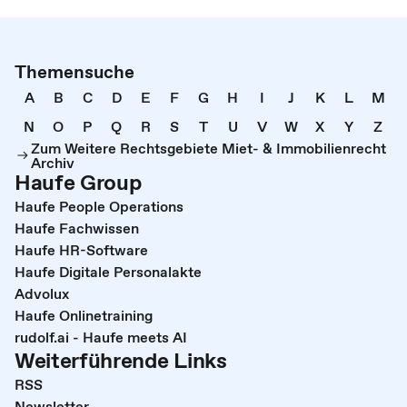
Themensuche
A
B
C
D
E
F
G
H
I
J
K
L
M
N
O
P
Q
R
S
T
U
V
W
X
Y
Z
Zum Weitere Rechtsgebiete Miet- & Immobilienrecht
Archiv
Haufe Group
Haufe People Operations
Haufe Fachwissen
Haufe HR-Software
Haufe Digitale Personalakte
Advolux
Haufe Onlinetraining
rudolf.ai - Haufe meets AI
Weiterführende Links
RSS
Newsletter