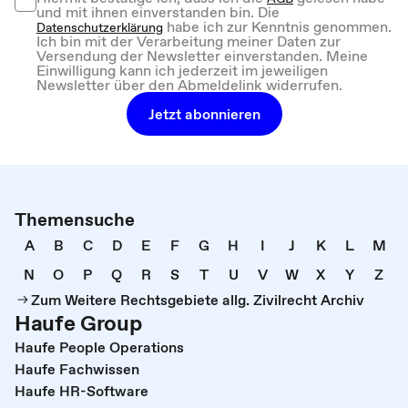
und mit ihnen einverstanden bin. Die
habe ich zur Kenntnis genommen.
Datenschutzerklärung
Ich bin mit der Verarbeitung meiner Daten zur
Versendung der Newsletter einverstanden. Meine
Einwilligung kann ich jederzeit im jeweiligen
Newsletter über den Abmeldelink widerrufen.
Jetzt abonnieren
Themensuche
A
B
C
D
E
F
G
H
I
J
K
L
M
N
O
P
Q
R
S
T
U
V
W
X
Y
Z
Zum Weitere Rechtsgebiete allg. Zivilrecht Archiv
Haufe Group
Haufe People Operations
Haufe Fachwissen
Haufe HR-Software