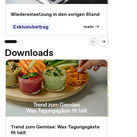
Wiedereinsetzung in den vorigen Stand
Erscheinen 
Parteien, 
Exklusivbeitrag
Exklusivb
mehr
Downloads
Trend zum Gemüse: Was Tagungsgäste
Digital Gu
fit hält