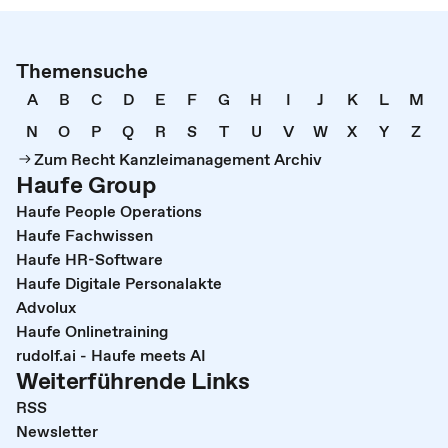
Themensuche
A
B
C
D
E
F
G
H
I
J
K
L
M
N
O
P
Q
R
S
T
U
V
W
X
Y
Z
Zum Recht Kanzleimanagement Archiv
Haufe Group
Haufe People Operations
Haufe Fachwissen
Haufe HR-Software
Haufe Digitale Personalakte
Advolux
Haufe Onlinetraining
rudolf.ai - Haufe meets AI
Weiterführende Links
RSS
Newsletter