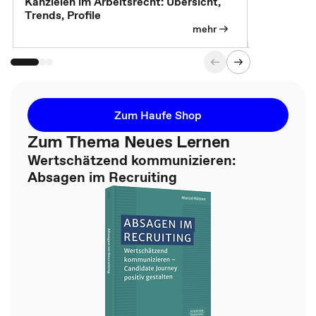
Kanzleien im Arbeitsrecht: Übersicht,
MBA, Maste
Trends, Profile
für die KI-
mehr
Zum Haufe Shop
Zum Thema Neues Lernen
Wertschätzend kommunizieren:
Absagen im Recruiting