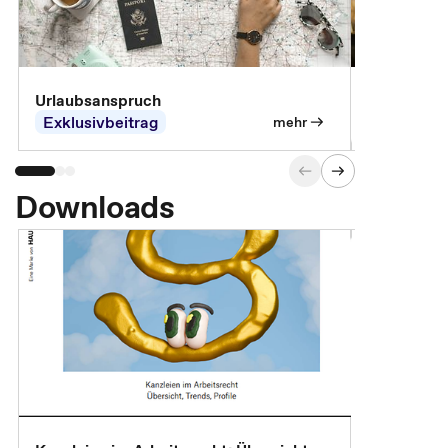
Urlaubsanspruch
Ferienjobb
Exklusivbeitrag
Exklusivb
mehr
Downloads