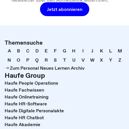
Jetzt abonnieren
Themensuche
A
B
C
D
E
F
G
H
I
J
K
L
M
N
O
P
Q
R
S
T
U
V
W
X
Y
Z
Zum Personal Neues Lernen Archiv
Haufe Group
Haufe People Operations
Haufe Fachwissen
Haufe Onlinetraining
Haufe HR-Software
Haufe Digitale Personalakte
Haufe HR Chatbot
Haufe Akademie