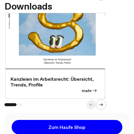
Downloads
Kanzleien im Arbeitsrecht: Übersicht,
MBA, Maste
Trends, Profile
für die KI-
mehr
Zum Haufe Shop