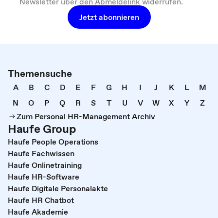
Newsletter über den Abmeldelink widerrufen.
Jetzt abonnieren
Themensuche
A
B
C
D
E
F
G
H
I
J
K
L
M
N
O
P
Q
R
S
T
U
V
W
X
Y
Z
Zum Personal HR-Management Archiv
Haufe Group
Haufe People Operations
Haufe Fachwissen
Haufe Onlinetraining
Haufe HR-Software
Haufe Digitale Personalakte
Haufe HR Chatbot
Haufe Akademie