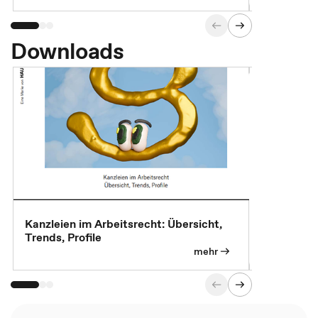
Downloads
Kanzleien im Arbeitsrecht: Übersicht,
MBA, Maste
Trends, Profile
für die KI-
mehr