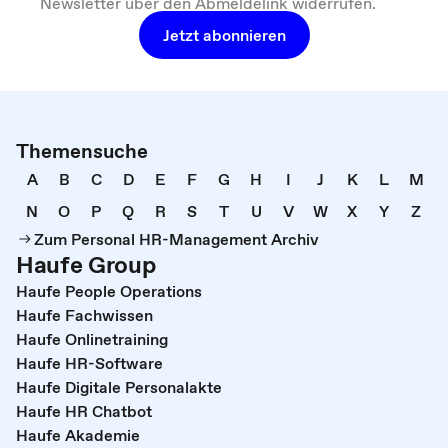
Newsletter über den Abmeldelink widerrufen.
Jetzt abonnieren
Themensuche
A
B
C
D
E
F
G
H
I
J
K
L
M
N
O
P
Q
R
S
T
U
V
W
X
Y
Z
Zum Personal HR-Management Archiv
Haufe Group
Haufe People Operations
Haufe Fachwissen
Haufe Onlinetraining
Haufe HR-Software
Haufe Digitale Personalakte
Haufe HR Chatbot
Haufe Akademie