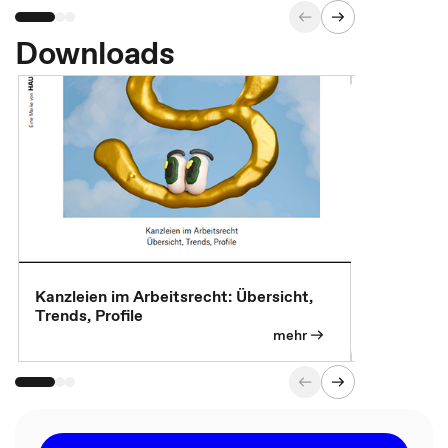
Downloads
Kanzleien im Arbeitsrecht: Übersicht,
MBA, Maste
Trends, Profile
für die KI-
mehr