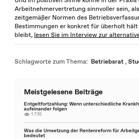
Und im positiven Sinne könne in der Praxi
Arbeitnehmervertretung sinnvoller sein, a
zeitgemäßer Normen des Betriebsverfassun
Bestimmungen er konkret für überholt hält 
bleibt,
lesen Sie im Interview zur alterna
Schlagworte zum Thema:
Betriebsrat
,
Stu
Meistgelesene Beiträge
Entgeltfortzahlung: Wenn unterschiedliche Krankh
aufeinander folgen
1.735
Was die Umsetzung der Rentenreform für Arbeitg
bedeutet