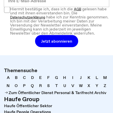
Hiermit bestätige ich, dass ich die
gelesen habe
AGB
und mit ihnen einverstanden bin. Die
habe ich zur Kenntnis genommen.
Datenschutzerklärung
Ich bin mit der Verarbeitung meiner Daten zur
Versendung der Newsletter einverstanden. Meine
Einwilligung kann ich jederzeit im jeweiligen
Newsletter über den Abmeldelink widerrufen.
Jetzt abonnieren
Themensuche
A
B
C
D
E
F
G
H
I
J
K
L
M
N
O
P
Q
R
S
T
U
V
W
X
Y
Z
Zum Öffentlicher Dienst Personal & Tarifrecht Archiv
Haufe Group
Haufe Öffentlicher Sektor
Haufe People Operations