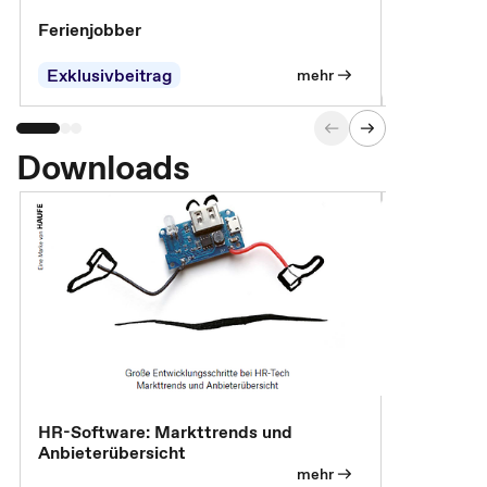
Ferienjobber
Die wichti
öffentlich
Exklusivbeitrag
mehr
Downloads
HR-Software: Markttrends und
Sicherheit
Anbieterübersicht
die betrie
so wichtig 
mehr