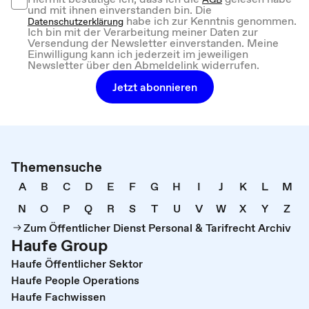
und mit ihnen einverstanden bin. Die
habe ich zur Kenntnis genommen.
Datenschutzerklärung
Ich bin mit der Verarbeitung meiner Daten zur
Versendung der Newsletter einverstanden. Meine
Einwilligung kann ich jederzeit im jeweiligen
Newsletter über den Abmeldelink widerrufen.
Jetzt abonnieren
Themensuche
A
B
C
D
E
F
G
H
I
J
K
L
M
N
O
P
Q
R
S
T
U
V
W
X
Y
Z
Zum Öffentlicher Dienst Personal & Tarifrecht Archiv
Haufe Group
Haufe Öffentlicher Sektor
Haufe People Operations
Haufe Fachwissen