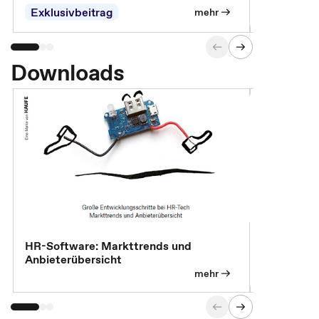
Exklusivbeitrag
mehr
Downloads
HR-Software: Markttrends und
Sicherheit
Anbieterübersicht
die betrie
so wichtig 
mehr