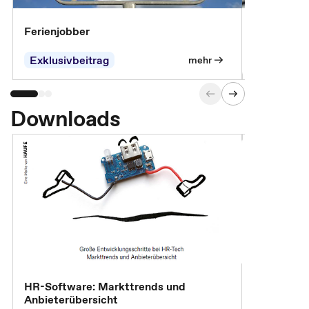
Ferienjobber
Die wichti
öffentlich
Exklusivbeitrag
mehr
Downloads
HR-Software: Markttrends und
Sicherheit
Anbieterübersicht
die betrie