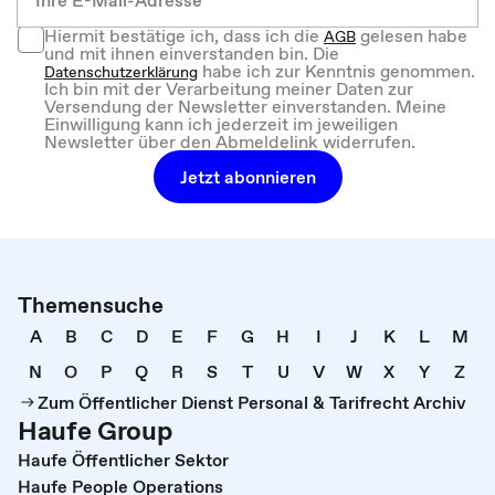
Hiermit bestätige ich, dass ich die
gelesen habe
AGB
und mit ihnen einverstanden bin. Die
habe ich zur Kenntnis genommen.
Datenschutzerklärung
Ich bin mit der Verarbeitung meiner Daten zur
Versendung der Newsletter einverstanden. Meine
Einwilligung kann ich jederzeit im jeweiligen
Newsletter über den Abmeldelink widerrufen.
Jetzt abonnieren
Themensuche
A
B
C
D
E
F
G
H
I
J
K
L
M
N
O
P
Q
R
S
T
U
V
W
X
Y
Z
Zum Öffentlicher Dienst Personal & Tarifrecht Archiv
Haufe Group
Haufe Öffentlicher Sektor
Haufe People Operations