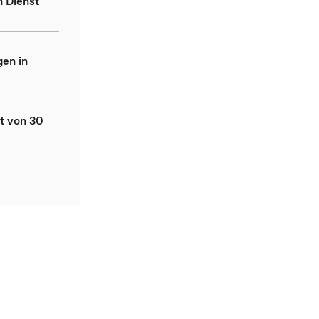
n Dienst
en in
it von 30