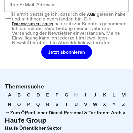
Hiermit bestätige ich, dass ich die
gelesen habe
AGB
und mit ihnen einverstanden bin. Die
habe ich zur Kenntnis genommen.
Datenschutzerklärung
Ich bin mit der Verarbeitung meiner Daten zur
Versendung der Newsletter einverstanden. Meine
Einwilligung kann ich jederzeit im jeweiligen
Newsletter über den Abmeldelink widerrufen.
Jetzt abonnieren
Themensuche
A
B
C
D
E
F
G
H
I
J
K
L
M
N
O
P
Q
R
S
T
U
V
W
X
Y
Z
Zum Öffentlicher Dienst Personal & Tarifrecht Archiv
Haufe Group
Haufe Öffentlicher Sektor