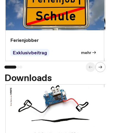
Ferienjobber
Die wichti
öffentlich
Exklusivbeitrag
mehr
Downloads