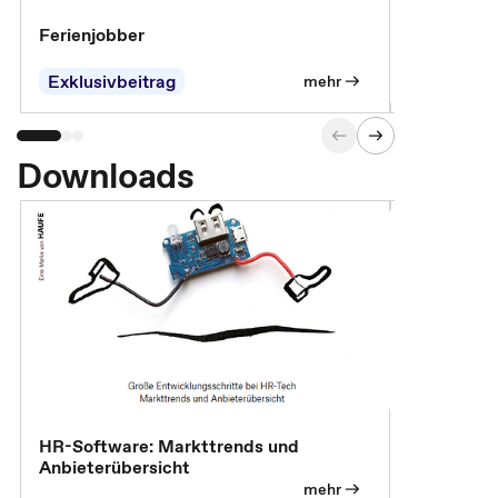
Ferienjobber
Die wichti
öffentlich
Exklusivbeitrag
mehr
Downloads
HR-Software: Markttrends und
Sicherheit
Anbieterübersicht
die betrie
so wichtig 
mehr