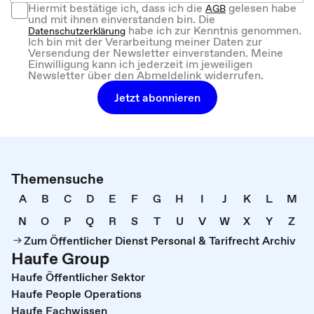
Hiermit bestätige ich, dass ich die
gelesen habe
AGB
und mit ihnen einverstanden bin. Die
habe ich zur Kenntnis genommen.
Datenschutzerklärung
Ich bin mit der Verarbeitung meiner Daten zur
Versendung der Newsletter einverstanden. Meine
Einwilligung kann ich jederzeit im jeweiligen
Newsletter über den Abmeldelink widerrufen.
Jetzt abonnieren
Themensuche
A
B
C
D
E
F
G
H
I
J
K
L
M
N
O
P
Q
R
S
T
U
V
W
X
Y
Z
Zum Öffentlicher Dienst Personal & Tarifrecht Archiv
Haufe Group
Haufe Öffentlicher Sektor
Haufe People Operations
Haufe Fachwissen