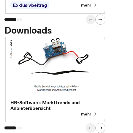
Exklusivbeitrag
mehr
Downloads
HR-Software: Markttrends und
Sicherheit
Anbieterübersicht
die betrie
so wichtig 
mehr