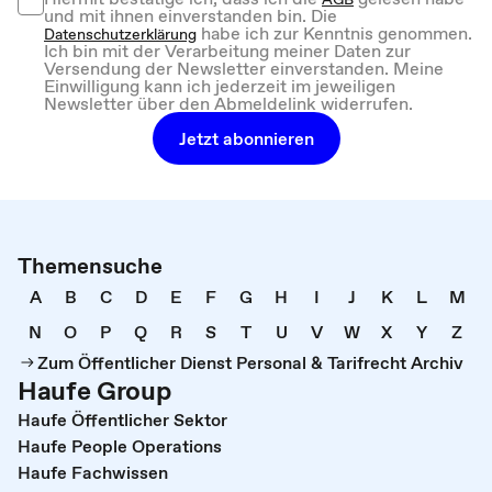
und mit ihnen einverstanden bin. Die
habe ich zur Kenntnis genommen.
Datenschutzerklärung
Ich bin mit der Verarbeitung meiner Daten zur
Versendung der Newsletter einverstanden. Meine
Einwilligung kann ich jederzeit im jeweiligen
Newsletter über den Abmeldelink widerrufen.
Jetzt abonnieren
Themensuche
A
B
C
D
E
F
G
H
I
J
K
L
M
N
O
P
Q
R
S
T
U
V
W
X
Y
Z
Zum Öffentlicher Dienst Personal & Tarifrecht Archiv
Haufe Group
Haufe Öffentlicher Sektor
Haufe People Operations
Haufe Fachwissen