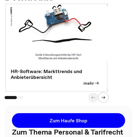
HR-Software: Markttrends und
Sicherheit
Anbieterübersicht
die betrie
so wichtig 
mehr
Zum Haufe Shop
Zum Thema Personal & Tarifrecht