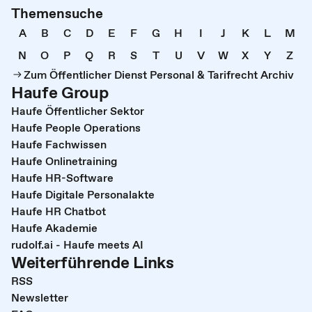
Themensuche
A
B
C
D
E
F
G
H
I
J
K
L
M
N
O
P
Q
R
S
T
U
V
W
X
Y
Z
Zum Öffentlicher Dienst Personal & Tarifrecht Archiv
Haufe Group
Haufe Öffentlicher Sektor
Haufe People Operations
Haufe Fachwissen
Haufe Onlinetraining
Haufe HR-Software
Haufe Digitale Personalakte
Haufe HR Chatbot
Haufe Akademie
rudolf.ai - Haufe meets AI
Weiterführende Links
RSS
Newsletter