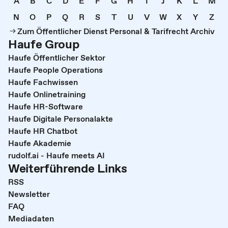
A
B
C
D
E
F
G
H
I
J
K
L
M
N
O
P
Q
R
S
T
U
V
W
X
Y
Z
Zum Öffentlicher Dienst Personal & Tarifrecht Archiv
Haufe Group
Haufe Öffentlicher Sektor
Haufe People Operations
Haufe Fachwissen
Haufe Onlinetraining
Haufe HR-Software
Haufe Digitale Personalakte
Haufe HR Chatbot
Haufe Akademie
rudolf.ai - Haufe meets AI
Weiterführende Links
RSS
Newsletter
FAQ
Mediadaten