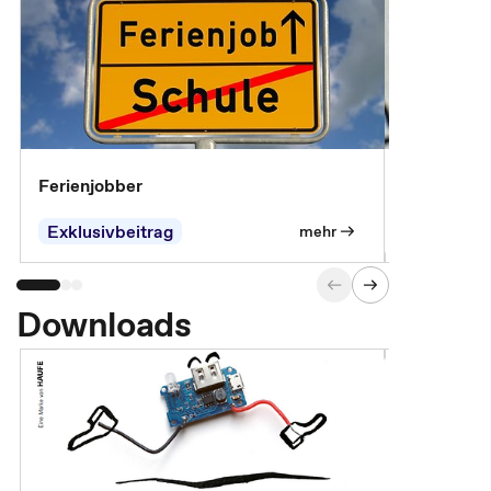
Ferienjobber
Die wichti
öffentlich
Exklusivbeitrag
mehr
Downloads