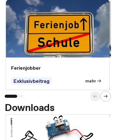
Ferienjobber
Die wichti
öffentlich
Exklusivbeitrag
mehr
Downloads