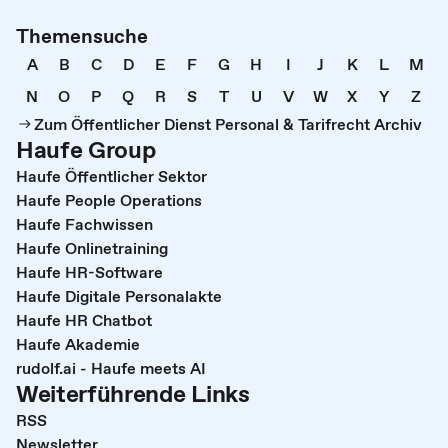
Themensuche
A
B
C
D
E
F
G
H
I
J
K
L
M
N
O
P
Q
R
S
T
U
V
W
X
Y
Z
Zum Öffentlicher Dienst Personal & Tarifrecht Archiv
Haufe Group
Haufe Öffentlicher Sektor
Haufe People Operations
Haufe Fachwissen
Haufe Onlinetraining
Haufe HR-Software
Haufe Digitale Personalakte
Haufe HR Chatbot
Haufe Akademie
rudolf.ai - Haufe meets AI
Weiterführende Links
RSS
Newsletter