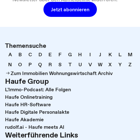
Jetzt abonnieren
Themensuche
A
B
C
D
E
F
G
H
I
J
K
L
M
N
O
P
Q
R
S
T
U
V
W
X
Y
Z
Zum Immobilien Wohnungswirtschaft Archiv
Haufe Group
L'Immo-Podcast: Alle Folgen
Haufe Onlinetraining
Haufe HR-Software
Haufe Digitale Personalakte
Haufe Akademie
rudolf.ai - Haufe meets AI
Weiterführende Links