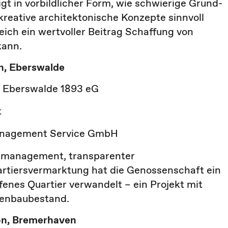
gt in vorbildlicher Form, wie schwierige Grund-
 kreative architektonische Konzepte sinnvoll
ich ein wertvoller Beitrag Schaffung von
kann.
h, Eberswalde
 Eberswalde 1893 eG
t
Management Service GmbH
lenmanagement, transparenter
rtiersvermarktung hat die Genossenschaft ein
ffenes Quartier verwandelt – ein Projekt mit
tenbaubestand.
on, Bremerhaven