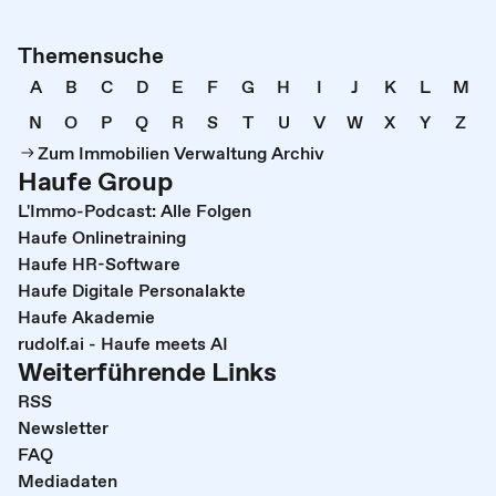
Themensuche
A
B
C
D
E
F
G
H
I
J
K
L
M
N
O
P
Q
R
S
T
U
V
W
X
Y
Z
Zum Immobilien Verwaltung Archiv
Haufe Group
L'Immo-Podcast: Alle Folgen
Haufe Onlinetraining
Haufe HR-Software
Haufe Digitale Personalakte
Haufe Akademie
rudolf.ai - Haufe meets AI
Weiterführende Links
RSS
Newsletter
FAQ
Mediadaten