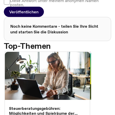
Diese Antwort unter meinem anonymen Namen
posten.
Veröffentlichen
Noch keine Kommentare - teilen Sie Ihre Sicht
und starten Sie die Diskussion
Top-Themen
Steuerberatungsgebühren:
Omnibus-Pa
Möglichkeiten und Spielräume der