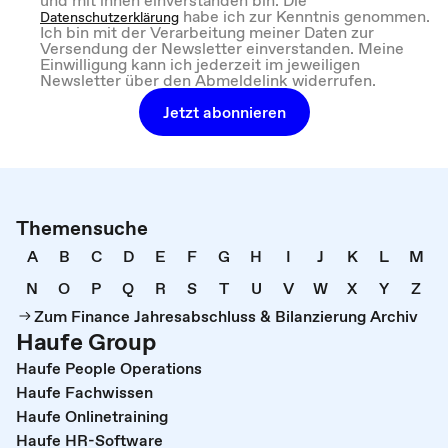
habe ich zur Kenntnis genommen.
Datenschutzerklärung
Ich bin mit der Verarbeitung meiner Daten zur
Versendung der Newsletter einverstanden. Meine
Einwilligung kann ich jederzeit im jeweiligen
Newsletter über den Abmeldelink widerrufen.
Jetzt abonnieren
Themensuche
A
B
C
D
E
F
G
H
I
J
K
L
M
N
O
P
Q
R
S
T
U
V
W
X
Y
Z
Zum Finance Jahresabschluss & Bilanzierung Archiv
Haufe Group
Haufe People Operations
Haufe Fachwissen
Haufe Onlinetraining
Haufe HR-Software