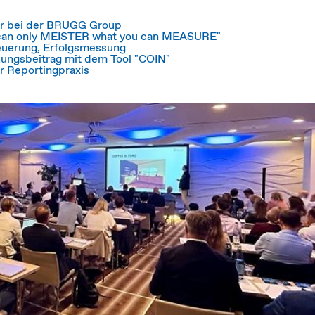
ur bei der BRUGG Group
 can only MEISTER what you can MEASURE"
teuerung, Erfolgsmessung
kungsbeitrag mit dem Tool "COIN"
er Reportingpraxis