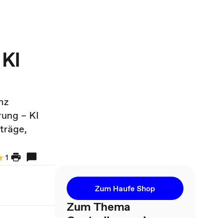
 KI
nz
rung – KI
träge,
1
Zum Haufe Shop
Zum Thema