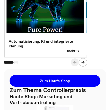
Automatisierung, KI und integrierte
CM live: A
Planung
Magazin
mehr
Zum Haufe Shop
Zum Thema Controllerpraxis
Haufe Shop: Marketing und
Vertriebscontrolling