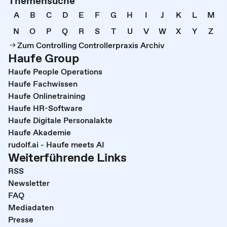
Themensuche
A
B
C
D
E
F
G
H
I
J
K
L
M
N
O
P
Q
R
S
T
U
V
W
X
Y
Z
Zum Controlling Controllerpraxis Archiv
Haufe Group
Haufe People Operations
Haufe Fachwissen
Haufe Onlinetraining
Haufe HR-Software
Haufe Digitale Personalakte
Haufe Akademie
rudolf.ai - Haufe meets AI
Weiterführende Links
RSS
Newsletter
FAQ
Mediadaten
Presse