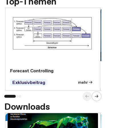
Top-Themen
Forecast Controlling
Controllin
Exklusivbeitrag
Exklusivb
mehr
Downloads