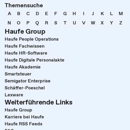
Themensuche
A
B
C
D
E
F
G
H
I
J
K
L
M
N
O
P
Q
R
S
T
U
V
W
X
Y
Z
Haufe Group
Haufe People Operations
Haufe Fachwissen
Haufe HR-Software
Haufe Digitale Personalakte
Haufe Akademie
Smartsteuer
Semigator Enterprise
Schäffer-Poeschel
Lexware
Weiterführende Links
Haufe Group
Karriere bei Haufe
Haufe RSS Feeds