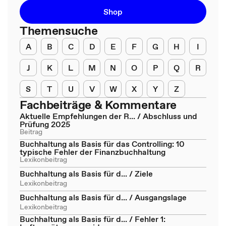
Shop
Themensuche
A
B
C
D
E
F
G
H
I
J
K
L
M
N
O
P
Q
R
S
T
U
V
W
X
Y
Z
Fachbeiträge & Kommentare
Aktuelle Empfehlungen der R... / Abschluss und
Prüfung 2025
Beitrag
Buchhaltung als Basis für das Controlling: 10
typische Fehler der Finanzbuchhaltung
Lexikonbeitrag
Buchhaltung als Basis für d... / Ziele
Lexikonbeitrag
Buchhaltung als Basis für d... / Ausgangslage
Lexikonbeitrag
Buchhaltung als Basis für d... / Fehler 1: