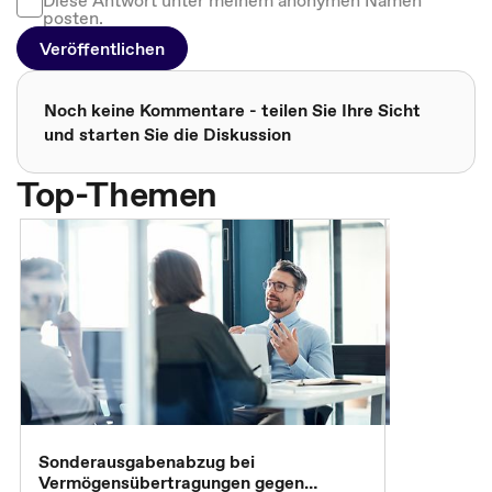
Diese Antwort unter meinem anonymen Namen
posten.
Veröffentlichen
Noch keine Kommentare - teilen Sie Ihre Sicht
und starten Sie die Diskussion
Top-Themen
Sonderausgabenabzug bei
Gesonderte
Vermögensübertragungen gegen
Feststellu