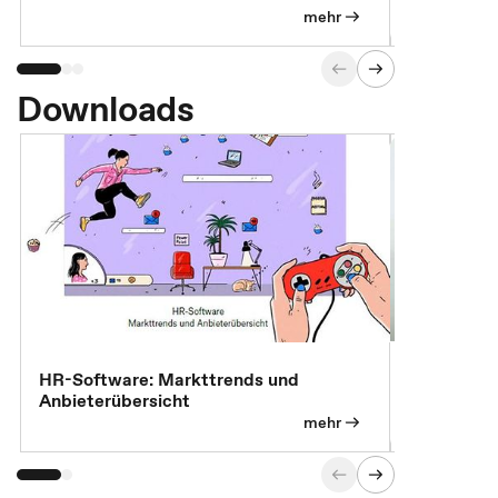
Versorgungsleistungen
Exklusivb
mehr
Downloads
7 Effizien
HR-Software: Markttrends und
Anbieterübersicht
mehr