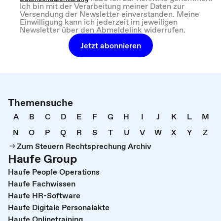
Ich bin mit der Verarbeitung meiner Daten zur
Versendung der Newsletter einverstanden. Meine
Einwilligung kann ich jederzeit im jeweiligen
Newsletter über den Abmeldelink widerrufen.
Jetzt abonnieren
Themensuche
A
B
C
D
E
F
G
H
I
J
K
L
M
N
O
P
Q
R
S
T
U
V
W
X
Y
Z
Zum Steuern Rechtsprechung Archiv
Haufe Group
Haufe People Operations
Haufe Fachwissen
Haufe HR-Software
Haufe Digitale Personalakte
Haufe Onlinetraining