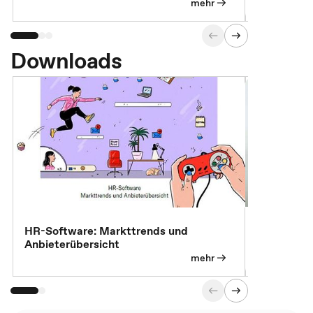
Exklusivb
mehr
Downloads
7 Effizien
HR-Software: Markttrends und
Anbieterübersicht
mehr