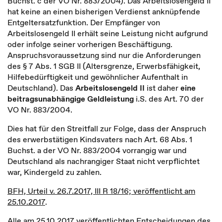
Buchst. c der VO Nr. 883/2004). Das Arbeitslosengeld II
hat keine an einen bisherigen Verdienst anknüpfende
Entgeltersatzfunktion. Der Empfänger von
Arbeitslosengeld II erhält seine Leistung nicht aufgrund
oder infolge seiner vorherigen Beschäftigung.
Anspruchsvoraussetzung sind nur die Anforderungen
des § 7 Abs. 1 SGB II (Altersgrenze, Erwerbsfähigkeit,
Hilfebedürftigkeit und gewöhnlicher Aufenthalt in
Deutschland). Das
Arbeitslosengeld II
ist daher
eine
beitragsunabhängige Geldleistung
i.S. des Art. 70 der
VO Nr. 883/2004.
Dies hat für den Streitfall zur Folge, dass der Anspruch
des erwerbstätigen Kindsvaters nach Art. 68 Abs. 1
Buchst. a der VO Nr. 883/2004 vorrangig war und
Deutschland als nachrangiger Staat nicht verpflichtet
war, Kindergeld zu zahlen.
BFH, Urteil v. 26.7.2017, III R 18/16; veröffentlicht am
25.10.2017
.
Alle am 25.10.2017 veröffentlichten Entscheidungen des