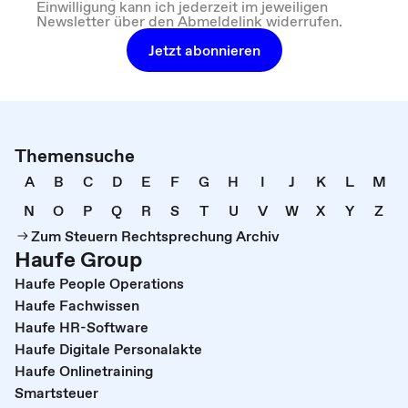
Einwilligung kann ich jederzeit im jeweiligen
Newsletter über den Abmeldelink widerrufen.
Jetzt abonnieren
Themensuche
A
B
C
D
E
F
G
H
I
J
K
L
M
N
O
P
Q
R
S
T
U
V
W
X
Y
Z
Zum Steuern Rechtsprechung Archiv
Haufe Group
Haufe People Operations
Haufe Fachwissen
Haufe HR-Software
Haufe Digitale Personalakte
Haufe Onlinetraining
Smartsteuer