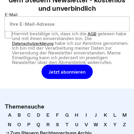
und unverbindlich
E-Mail
Hiermit bestätige ich, dass ich die
gelesen habe
AGB
und mit ihnen einverstanden bin. Die
habe ich zur Kenntnis genommen.
Datenschutzerklärung
Ich bin mit der Verarbeitung meiner Daten zur
Versendung der Newsletter einverstanden. Meine
Einwilligung kann ich jederzeit im jeweiligen
Newsletter über den Abmeldelink widerrufen.
Jetzt abonnieren
Themensuche
A
B
C
D
E
F
G
H
I
J
K
L
M
N
O
P
Q
R
S
T
U
V
W
X
Y
Z
Zum Steuern Rechtsprechung Archiv