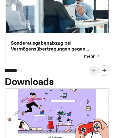
Sonderausgabenabzug bei
Gesonderte
Vermögensübertragungen gegen
Feststellu
Versorgungsleistungen
Exklusivb
mehr
Downloads