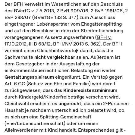
Der BFH verweist im Wesentlichen auf den Beschluss
des BVerfG v. 7.5.2013, 2 BvR 909/06, 2 BvR 1981/06, 2
BvR 288/07 (BVerfGE 133 S. 377) zum Ausschluss
eingetragener Lebenspartner vom Ehegattensplitting
und auf den Beschluss in dem der Streitentscheidung
vorangegangenen Aussetzungsverfahren (
BFH v.
17.10.2012, III B 68/12
, BFH/NV 2013 S. 362). Der BFH
verneint einen Gleichheitsverstoß damit, dass die
Sachverhalte
nicht vergleichbar
seien. Außerdem ist
dem Gesetzgeber in der Ausgestaltung der
einkommensteuerrechtlichen Belastung ein weiter
Gestaltungsspielraum
eingeräumt. Ein Verstoß gegen
Art. 6 GG (Schutz von Ehe und Familie) wird damit
zurückgewiesen, dass das
Kinderexistenzminimum
durch Kindergeld/Kinderfreibeträge verschont wird.
Gleichwohl erscheint es
ungerecht
, dass ein 2-Personen-
Haushalt je nachdem unterschiedlich belastet wird, ob
es sich um eine Splitting-Gemeinschaft
(Ehe/Lebenspartnerschaft) oder um einen
Alleinverdiener mit Kind handelt. Entsprechendes gilt -