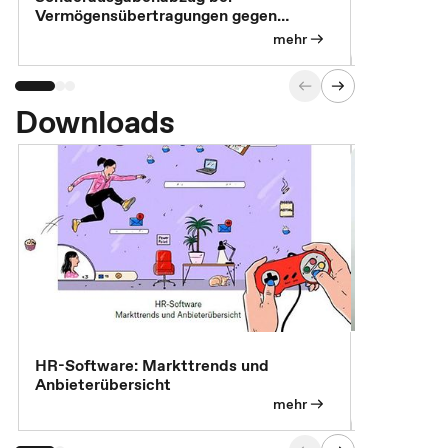
Vermögensübertragungen gegen
Feststellu
Versorgungsleistungen
Exklusivb
mehr
Downloads
7 Effizien
HR-Software: Markttrends und
Anbieterübersicht
mehr