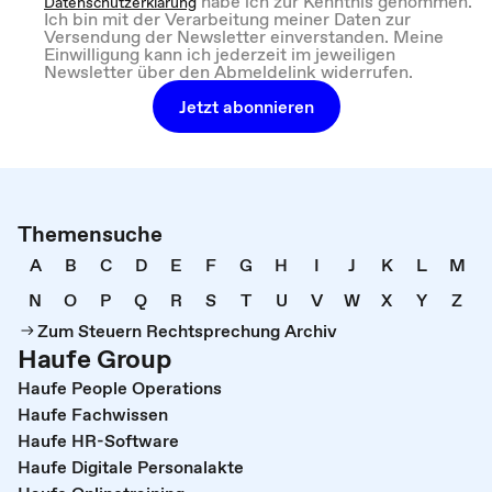
habe ich zur Kenntnis genommen.
Datenschutzerklärung
Ich bin mit der Verarbeitung meiner Daten zur
Versendung der Newsletter einverstanden. Meine
Einwilligung kann ich jederzeit im jeweiligen
Newsletter über den Abmeldelink widerrufen.
Jetzt abonnieren
Themensuche
A
B
C
D
E
F
G
H
I
J
K
L
M
N
O
P
Q
R
S
T
U
V
W
X
Y
Z
Zum Steuern Rechtsprechung Archiv
Haufe Group
Haufe People Operations
Haufe Fachwissen
Haufe HR-Software
Haufe Digitale Personalakte