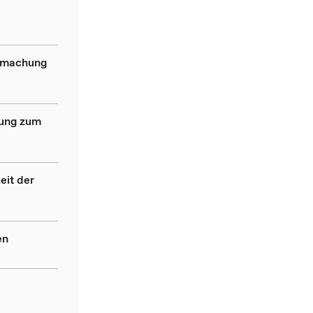
ndmachung
dung zum
eit der
en