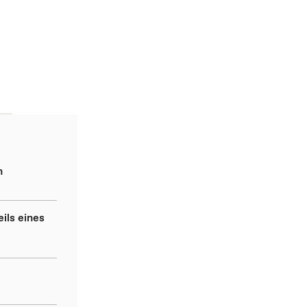
n
ils eines