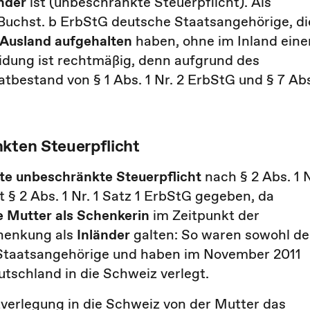
änder
ist (unbeschränkte Steuerpflicht). Als
2 Buchst. b ErbStG deutsche Staatsangehörige, di
m Ausland aufgehalten
haben, ohne im Inland eine
idung ist rechtmäßig, denn aufgrund des
bestand von § 1 Abs. 1 Nr. 2 ErbStG und § 7 Ab
nkten Steuerpflicht
te unbeschränkte Steuerpflicht
nach § 2 Abs. 1 N
 § 2 Abs. 1 Nr. 1 Satz 1 ErbStG gegeben, da
e Mutter als Schenkerin
im Zeitpunkt der
henkung als
Inländer
galten: So waren sowohl de
e Staatsangehörige und haben im November 2011
utschland in die Schweiz verlegt.
zverlegung in die Schweiz von der Mutter das