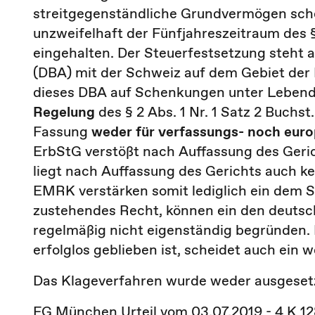
streitgegenständliche Grundvermögen sch
unzweifelhaft der Fünfjahreszeitraum des §
eingehalten. Der Steuerfestsetzung steh
(DBA) mit der Schweiz auf dem Gebiet der
dieses DBA auf Schenkungen unter Lebenden
Regelung
des § 2 Abs. 1 Nr. 1 Satz 2 Buchst
Fassung
weder für verfassungs- noch euro
ErbStG verstößt nach Auffassung des Geric
liegt nach Auffassung des Gerichts auch k
EMRK verstärken somit lediglich ein dem S
zustehendes Recht, können ein den deuts
regelmäßig nicht eigenständig begründen. D
erfolglos geblieben ist, scheidet auch ei
Das Klageverfahren wurde weder ausgeset
FG München Urteil vom 03.07.2019 - 4 K 12