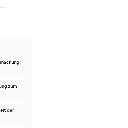
ndmachung
dung zum
eit der