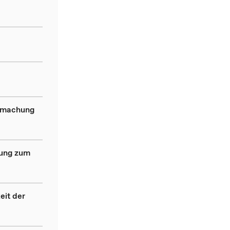
ndmachung
dung zum
eit der