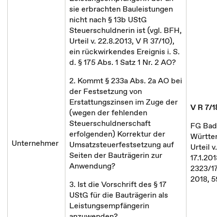
sie erbrachten Bauleistungen
nicht nach § 13b UStG
Steuerschuldnerin ist (vgl. BFH,
Urteil v. 22.8.2013, V R 37/10),
ein rückwirkendes Ereignis i. S.
d. § 175 Abs. 1 Satz 1 Nr. 2 AO?
2. Kommt § 233a Abs. 2a AO bei
der Festsetzung von
Erstattungszinsen im Zuge der
V R 7/1
(wegen der fehlenden
Steuerschuldnerschaft
FG Bad
erfolgenden) Korrektur der
Württe
Unternehmer
Umsatzsteuerfestsetzung auf
Urteil v.
Seiten der Bauträgerin zur
17.1.201
Anwendung?
2323/1
2018, 
3. Ist die Vorschrift des § 17
UStG für die Bauträgerin als
Leistungsempfängerin
anzuwenden?