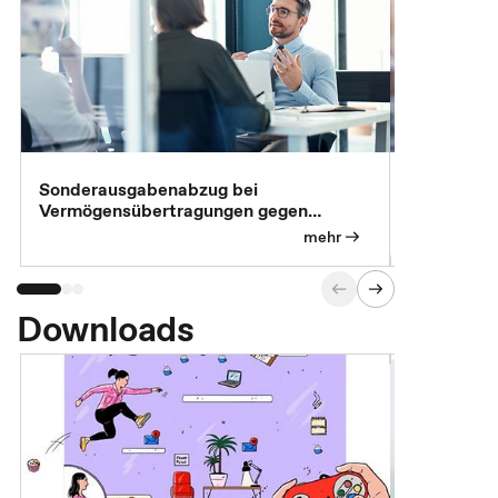
Sonderausgabenabzug bei
Gesonderte
Vermögensübertragungen gegen
Feststellu
Versorgungsleistungen
Exklusivb
mehr
Downloads