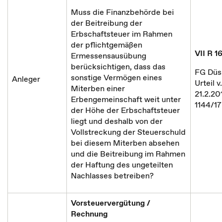
Muss die Finanzbehörde bei
der Beitreibung der
Erbschaftsteuer im Rahmen
der pflichtgemäßen
VII R 1
Ermessensausübung
berücksichtigen, dass das
FG Düss
sonstige Vermögen eines
Anleger
Urteil v.
Miterben einer
21.2.20
Erbengemeinschaft weit unter
1144/1
der Höhe der Erbschaftsteuer
liegt und deshalb von der
Vollstreckung der Steuerschuld
bei diesem Miterben absehen
und die Beitreibung im Rahmen
der Haftung des ungeteilten
Nachlasses betreiben?
Vorsteuervergütung /
Rechnung