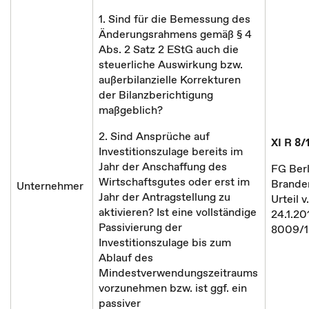
1. Sind für die Bemessung des
Änderungsrahmens gemäß § 4
Abs. 2 Satz 2 EStG auch die
steuerliche Auswirkung bzw.
außerbilanzielle Korrekturen
der Bilanzberichtigung
maßgeblich?
2. Sind Ansprüche auf
XI R 8/
Investitionszulage bereits im
Jahr der Anschaffung des
FG Berl
Wirtschaftsgutes oder erst im
Brande
Unternehmer
Jahr der Antragstellung zu
Urteil v.
aktivieren? Ist eine vollständige
24.1.20
Passivierung der
8009/1
Investitionszulage bis zum
Ablauf des
Mindestverwendungszeitraums
vorzunehmen bzw. ist ggf. ein
passiver