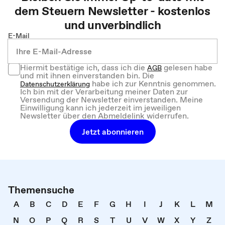
dem
Steuern
Newsletter - kostenlos
und unverbindlich
E-Mail
Hiermit bestätige ich, dass ich die
gelesen habe
AGB
und mit ihnen einverstanden bin. Die
habe ich zur Kenntnis genommen.
Datenschutzerklärung
Ich bin mit der Verarbeitung meiner Daten zur
Versendung der Newsletter einverstanden. Meine
Einwilligung kann ich jederzeit im jeweiligen
Newsletter über den Abmeldelink widerrufen.
Jetzt abonnieren
Themensuche
A
B
C
D
E
F
G
H
I
J
K
L
M
N
O
P
Q
R
S
T
U
V
W
X
Y
Z