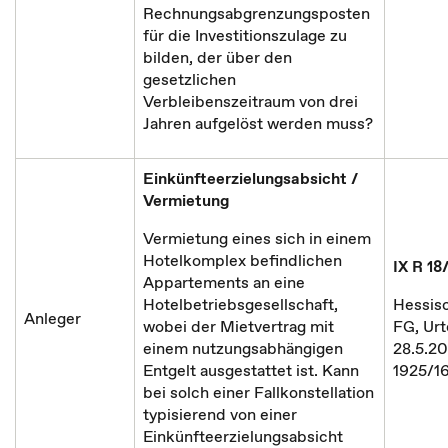
Rechnungsabgrenzungsposten
für die Investitionszulage zu
bilden, der über den
gesetzlichen
Verbleibenszeitraum von drei
Jahren aufgelöst werden muss?
Einkünfteerzielungsabsicht /
Vermietung
Vermietung eines sich in einem
Hotelkomplex befindlichen
IX R 18
Appartements an eine
Hotelbetriebsgesellschaft,
Hessis
Anleger
wobei der Mietvertrag mit
FG, Urte
einem nutzungsabhängigen
28.5.20
Entgelt ausgestattet ist. Kann
1925/1
bei solch einer Fallkonstellation
typisierend von einer
Einkünfteerzielungsabsicht