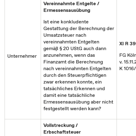
Vereinnahmte Entgelte /
Ermessensausübung
Ist eine konkludente
Gestattung der Berechnung der
Umsatzsteuer nach
vereinnahmten Entgelten
XI R 39
gemäß § 20 UStG auch dann
anzunehmen, wenn das
FG Köln
Unternehmer
Finanzamt die Berechnung
v. 15.11
nach vereinnahmten Entgelten
K 1016
durch den Steuerpflichtigen
zwar erkennen konnte, ein
tatsächliches Erkennen und
damit eine tatsächliche
Ermessensausübung aber nicht
festgestellt werden kann?
Vollstreckung /
Erbschaftsteuer