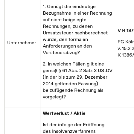
1. Genügt die eindeutige
Bezugnahme in einer Rechnung
auf nicht beigelegte
Rechnungen, zu denen
V R 19/
Umsatzsteuer nachberechnet
wurde, den formalen
FG Köln
Unternehmer
Anforderungen an den
v. 15.2.
Vorsteuerabzug?
K 1386
2. In welchen Fällen gilt eine
gemäß § 61 Abs. 2 Satz 3 UStDV
(in der bis zum 29. Dezember
2014 geltenden Fassung)
beizufügende Rechnung als
vorgelegt?
Wertverlust / Aktie
Ist der infolge der Eröffnung
des Insolvenzverfahrens