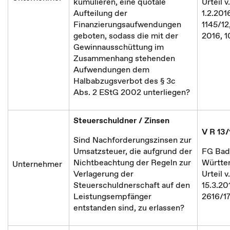
kumulieren, eine quotale
Urteil v.
Aufteilung der
1.2.2016
Finanzierungsaufwendungen
1145/12
geboten, sodass die mit der
2016, 1
Gewinnausschüttung im
Zusammenhang stehenden
Aufwendungen dem
Halbabzugsverbot des § 3c
Abs. 2 EStG 2002 unterliegen?
Steuerschuldner / Zinsen
V R 13/
Sind Nachforderungszinsen zur
Umsatzsteuer, die aufgrund der
FG Bad
Nichtbeachtung der Regeln zur
Württe
Unternehmer
Verlagerung der
Urteil v.
Steuerschuldnerschaft auf den
15.3.201
Leistungsempfänger
2616/1
entstanden sind, zu erlassen?