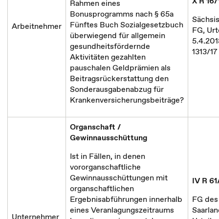
X R 16/
Rahmen eines
Bonusprogramms nach § 65a
Sächsi
Fünftes Buch Sozialgesetzbuch
Arbeitnehmer
FG, Urte
überwiegend für allgemein
5.4.201
gesundheitsfördernde
1313/17
Aktivitäten gezahlten
pauschalen Geldprämien als
Beitragsrückerstattung den
Sonderausgabenabzug für
Krankenversicherungsbeiträge?
Organschaft /
Gewinnausschüttung
Ist in Fällen, in denen
vororganschaftliche
Gewinnausschüttungen mit
IV R 61
organschaftlichen
Ergebnisabführungen innerhalb
FG des
eines Veranlagungszeitraums
Saarlan
Unternehmer