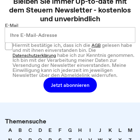
Bleiben Sie immer Up-to-date mit
dem
Steuern
Newsletter - kostenlos
und unverbindlich
E-Mail
Hiermit bestätige ich, dass ich die
gelesen habe
AGB
und mit ihnen einverstanden bin. Die
habe ich zur Kenntnis genommen.
Datenschutzerklärung
Ich bin mit der Verarbeitung meiner Daten zur
Versendung der Newsletter einverstanden. Meine
Einwilligung kann ich jederzeit im jeweiligen
Newsletter über den Abmeldelink widerrufen.
Jetzt abonnieren
Themensuche
A
B
C
D
E
F
G
H
I
J
K
L
M
N
O
P
Q
R
S
T
U
V
W
X
Y
Z