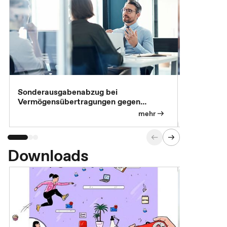
Sonderausgabenabzug bei
Gesonderte
Vermögensübertragungen gegen
Feststellu
Versorgungsleistungen
Exklusivb
mehr
Downloads