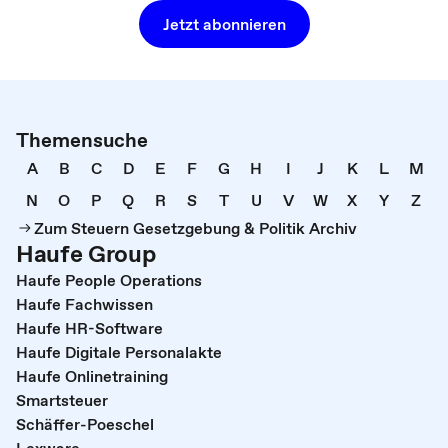
Jetzt abonnieren
Themensuche
A
B
C
D
E
F
G
H
I
J
K
L
M
N
O
P
Q
R
S
T
U
V
W
X
Y
Z
Zum Steuern Gesetzgebung & Politik Archiv
Haufe Group
Haufe People Operations
Haufe Fachwissen
Haufe HR-Software
Haufe Digitale Personalakte
Haufe Onlinetraining
Smartsteuer
Schäffer-Poeschel
Lexware