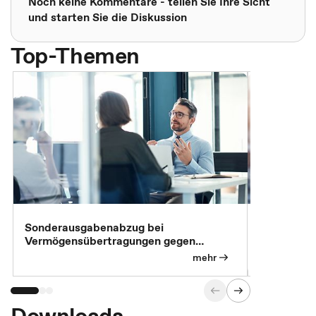
Noch keine Kommentare - teilen Sie Ihre Sicht
und starten Sie die Diskussion
Top-Themen
Sonderausgabenabzug bei
Gesonderte
Vermögensübertragungen gegen
Feststellu
Versorgungsleistungen
Exklusivb
mehr