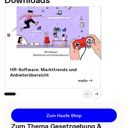
Downloads
7 Effizien
HR-Software: Markttrends und
Anbieterübersicht
mehr
Zum Haufe Shop
Zum Thema Gesetzgebung &