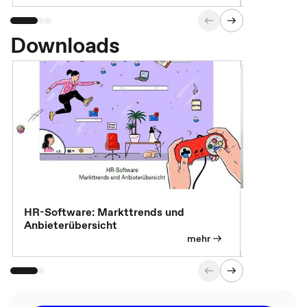
Downloads
7 Effizien
HR-Software: Markttrends und
Anbieterübersicht
mehr