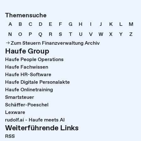
Themensuche
A
B
C
D
E
F
G
H
I
J
K
L
M
N
O
P
Q
R
S
T
U
V
W
X
Y
Z
Zum Steuern Finanzverwaltung Archiv
Haufe Group
Haufe People Operations
Haufe Fachwissen
Haufe HR-Software
Haufe Digitale Personalakte
Haufe Onlinetraining
Smartsteuer
Schäffer-Poeschel
Lexware
rudolf.ai - Haufe meets AI
Weiterführende Links
RSS