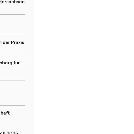
edersachsen
 die Praxis
mberg für
chaft
ich 2025